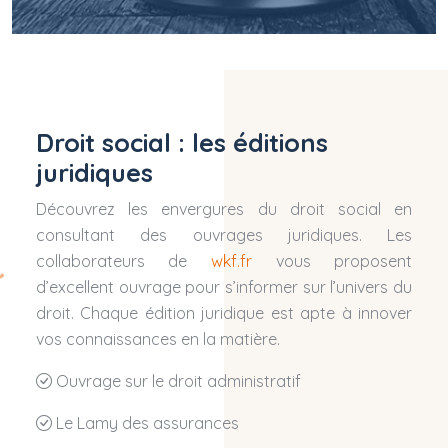
Droit social : les éditions
juridiques
Découvrez les envergures du droit social en
consultant des ouvrages juridiques. Les
collaborateurs de
wkf.fr
vous proposent
d’excellent ouvrage pour s’informer sur l’univers du
droit. Chaque édition juridique est apte à innover
vos connaissances en la matière.
Ouvrage sur le droit administratif
Le Lamy des assurances