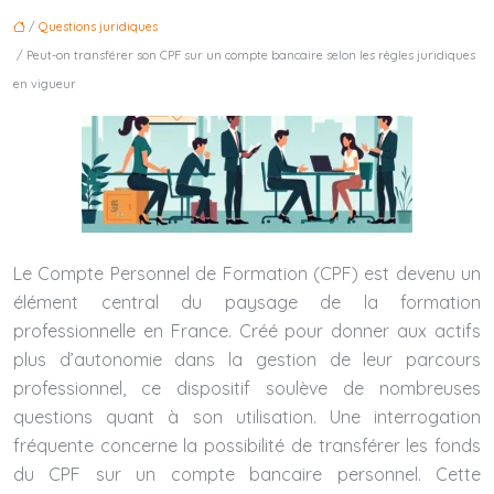
/
Questions juridiques
/ Peut-on transférer son CPF sur un compte bancaire selon les règles juridiques
en vigueur
Le Compte Personnel de Formation (CPF) est devenu un
élément central du paysage de la formation
professionnelle en France. Créé pour donner aux actifs
plus d’autonomie dans la gestion de leur parcours
professionnel, ce dispositif soulève de nombreuses
questions quant à son utilisation. Une interrogation
fréquente concerne la possibilité de transférer les fonds
du CPF sur un compte bancaire personnel. Cette