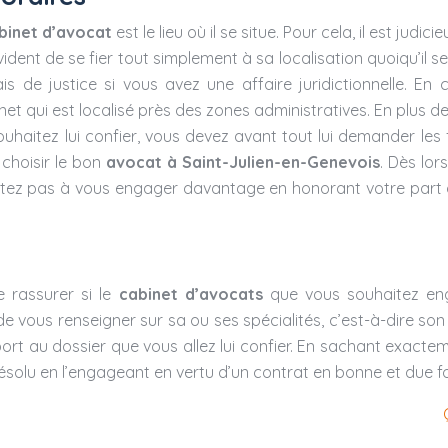
binet d’avocat
est le lieu où il se situe. Pour cela, il est judi
évident de se fier tout simplement à sa localisation quoiqu’il se
is de justice si vous avez une affaire juridictionnelle. E
inet qui est localisé près des zones administratives. En plus d
souhaitez lui confier, vous devez avant tout lui demander le
choisir le bon
avocat à Saint-Julien-en-Genevois
. Dès lor
itez pas à vous engager davantage en honorant votre part 
e rassurer si le
cabinet d’avocats
que vous souhaitez enga
de vous renseigner sur sa ou ses spécialités, c’est-à-dire so
rt au dossier que vous allez lui confier. En sachant exacteme
résolu en l’engageant en vertu d’un contrat en bonne et due f