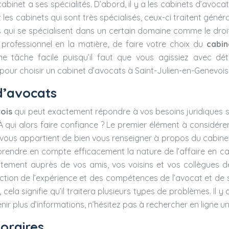
binet a ses spécialités. D’abord, il y a les cabinets d’avocats
ez les cabinets qui sont très spécialisés, ceux-ci traitent génér
s qui se spécialisent dans un certain domaine comme le droit 
 professionnel en la matière, de faire votre choix du
cabin
 tâche facile puisqu’il faut que vous agissiez avec déte
our choisir un cabinet d’avocats à Saint-Julien-en-Genevois
 d’avocats
ois
qui peut exactement répondre à vos besoins juridiques s’
qui alors faire confiance ? Le premier élément à considérer
l vous appartient de bien vous renseigner à propos du cabinet
, prendre en compte efficacement la nature de l’affaire en c
ctement auprès de vos amis, vos voisins et vos collègues de t
tion de l’expérience et des compétences de l’avocat et de son 
cela signifie qu’il traitera plusieurs types de problèmes. Il y 
nir plus d’informations, n’hésitez pas à rechercher en ligne u
noraires