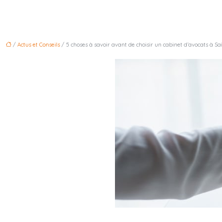
/
Actus et Conseils
/ 5 choses à savoir avant de choisir un cabinet d’avocats à Sa