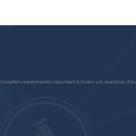
onseillers expérimentés répondent à toutes vos questions d’ordr